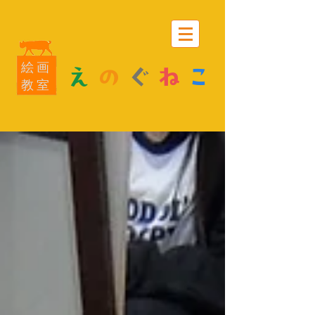
絵画
え
の
ぐ
ね
こ
教室