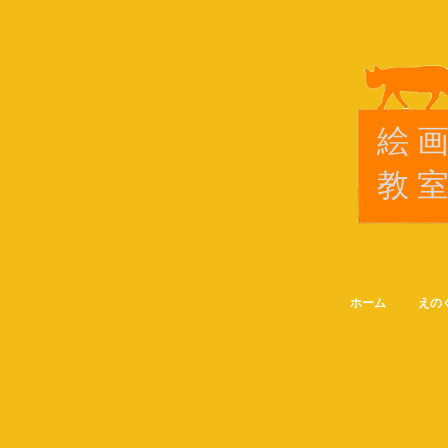
絵
教
ホーム
えの