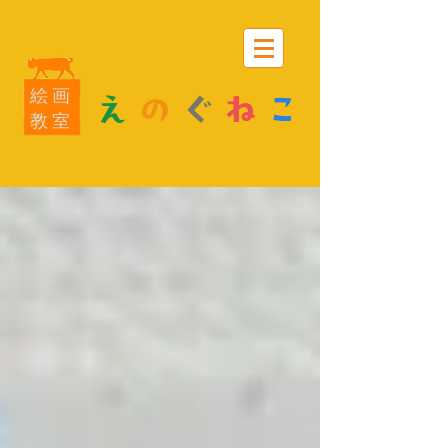
絵画
え
の
ぐ
ね
こ
教室