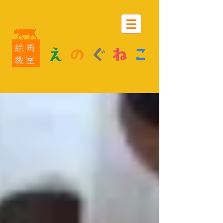
絵画
え
の
ぐ
ね
こ
教室