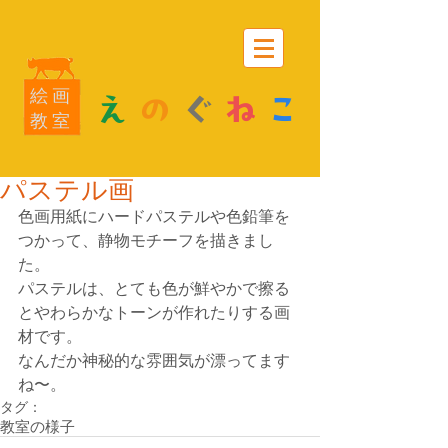
絵画
え
の
ぐ
ね
こ
教室
パステル画
色画用紙にハードパステルや色鉛筆を
つかって、静物モチーフを描きまし
た。 
パステルは、とても色が鮮やかで擦る
とやわらかなトーンが作れたりする画
材です。 
なんだか神秘的な雰囲気が漂ってます
ね〜。
タグ：
教室の様子