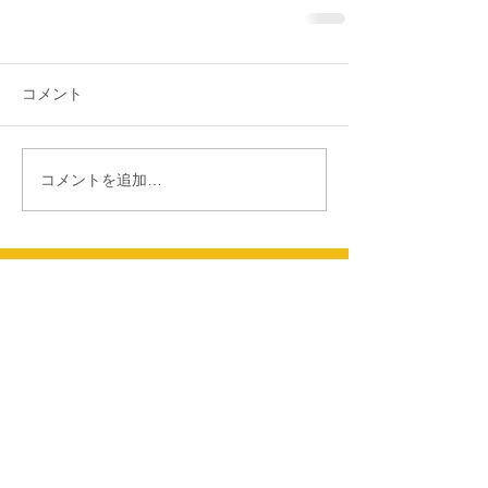
コメント
コメントを追加…
ブログへ
© 2014 by enoguneko.
Proudly created with
Wix.com
みんなの素敵な作品を紹介しています！