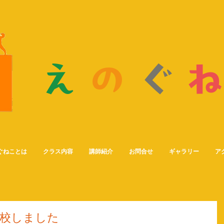
え
の
ぐ
画
室
ぐねことは
クラス内容
講師紹介
お問合せ
ギャラリー
ア
校しました