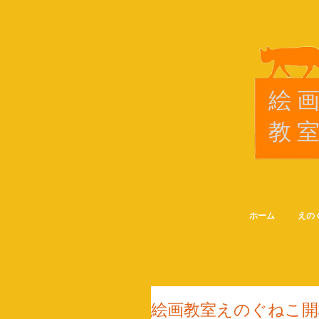
絵
教
ホーム
えの
絵画教室えのぐねこ開